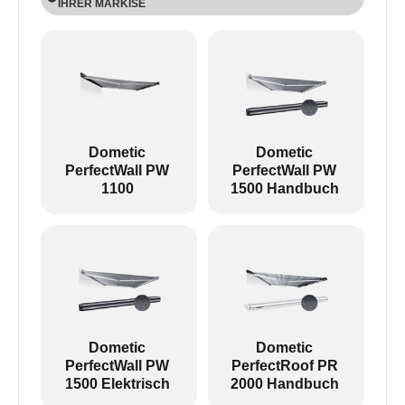
IHRER MARKISE
PW-Produkte werden an der Wand und PR-
Produkte auf dem Dach montiert.
Bei allen PW- und PR-Produkten außer PW 1100
kann ein Motor eingebaut werden, so dass das
Ende ein wenig anders aussieht:
Dometic
Dometic
PerfectWall PW
PerfectWall PW
1100
1500 Handbuch
Links: PW1100 --- Rechts: Andere Vorzelte
Revo zip ist eine Sackmarkise ohne Arme.
Dometic
Dometic
PerfectWall PW
PerfectRoof PR
1500 Elektrisch
2000 Handbuch