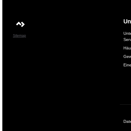
Un
Unt
Sitemap
Ser
Häuf
Gew
Ein
Dat