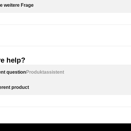
e weitere Frage
e help?
ent question
Produktassistent
ferent product