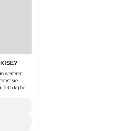
KISE?
in weiterer
r ist sie
u 58,5 kg bei