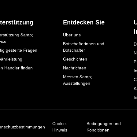
terstützung
Entdecken Sie
I
erstützung &amp;
Über uns
vice
Botschafterinnen und
D
ig gestellte Fragen
Botschafter
N
ährleistung
Geschichten
P
en Händler finden
Nachrichten
I
Messen &amp;
C
Ausstellungen
K
I
Cookie-
Bedingungen und
enschutzbestimmungen
Hinweis
Konditionen