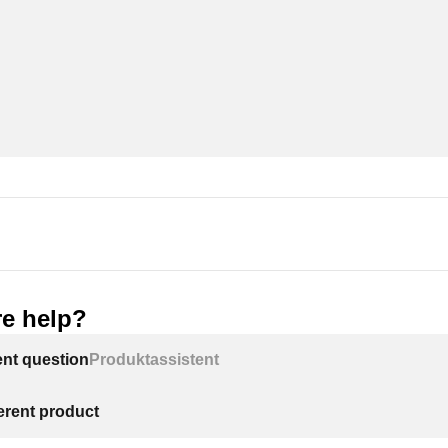
e help?
ent question
Produktassistent
ferent product