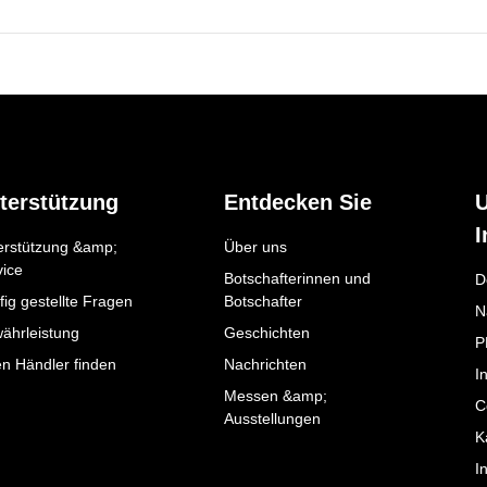
terstützung
Entdecken Sie
I
erstützung &amp;
Über uns
vice
Botschafterinnen und
D
ig gestellte Fragen
Botschafter
N
ährleistung
Geschichten
P
en Händler finden
Nachrichten
I
Messen &amp;
C
Ausstellungen
K
I