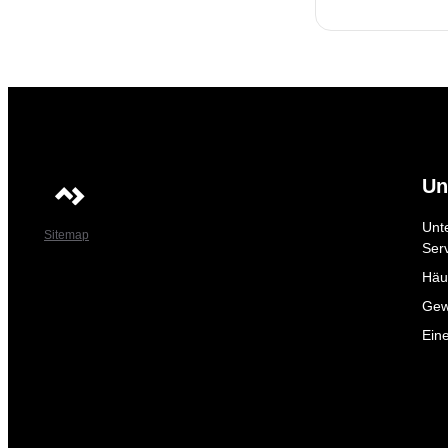
Un
Unt
Sitemap
Ser
Häuf
Gew
Ein