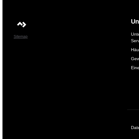
Un
Unt
Sitemap
Ser
Häuf
Gew
Ein
Dat