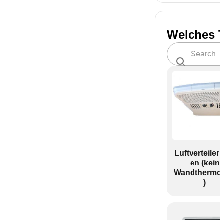
Welches 
Luftverteile
en (kein
Wandthermo
)