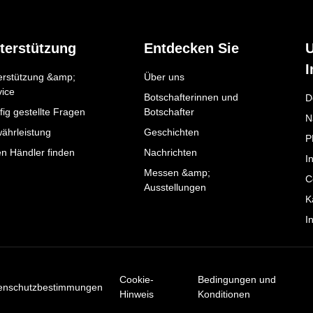
terstützung
Entdecken Sie
I
erstützung &amp;
Über uns
vice
Botschafterinnen und
D
ig gestellte Fragen
Botschafter
N
ährleistung
Geschichten
P
en Händler finden
Nachrichten
I
Messen &amp;
C
Ausstellungen
K
I
Cookie-
Bedingungen und
enschutzbestimmungen
Hinweis
Konditionen