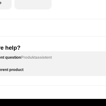
e
e help?
ent question
Produktassistent
ferent product