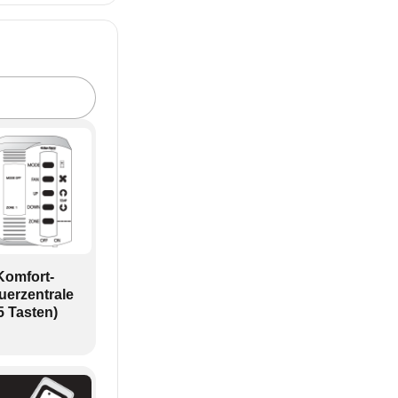
Komfort-
uerzentrale
5 Tasten)