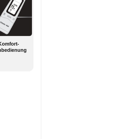
Komfort-
nbedienung