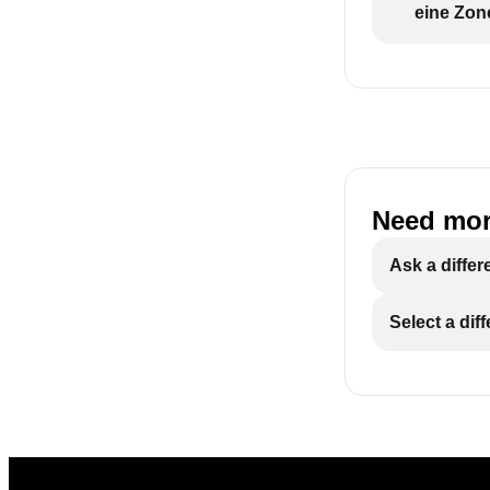
eine Zon
Need mor
Ask a differ
Select a dif