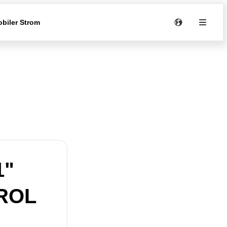
biler Strom
1"
ROL