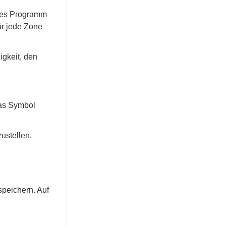
des Programm
ür jede Zone
igkeit, den
as Symbol
ustellen.
peichern. Auf