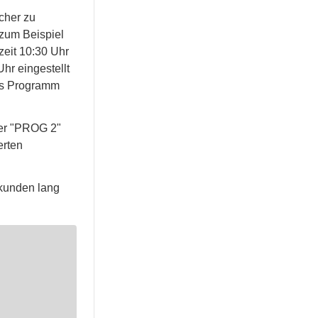
cher zu
 zum Beispiel
zeit 10:30 Uhr
hr eingestellt
das Programm
der "PROG 2"
erten
kunden lang