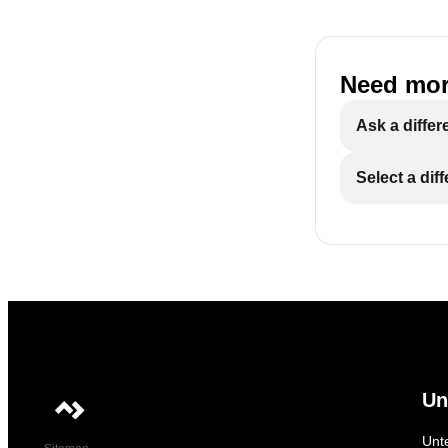
Need mor
Ask a differ
Select a dif
Un
Unt