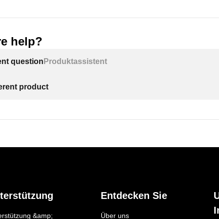
e help?
ent question
Produktassistent
ferent product
terstützung
Entdecken Sie
I
erstützung &amp;
Über uns