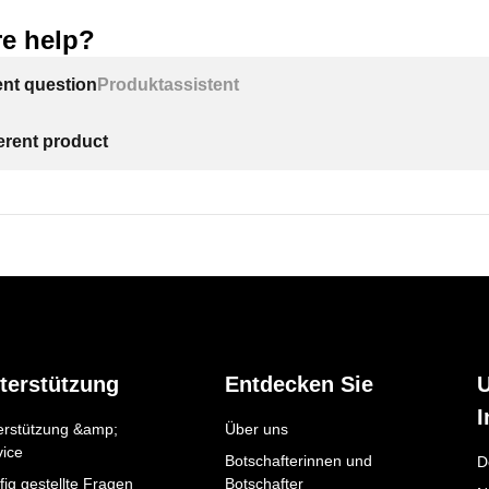
e help?
ent question
Produktassistent
ferent product
terstützung
Entdecken Sie
I
erstützung &amp;
Über uns
vice
Botschafterinnen und
D
ig gestellte Fragen
Botschafter