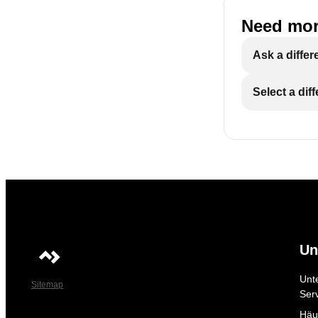
Need mor
Ask a differ
Select a dif
Un
Unt
Sitemap
Ser
Häuf