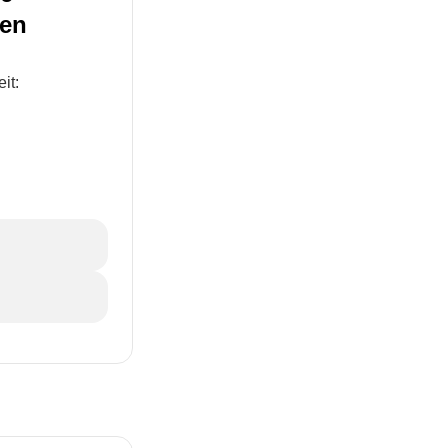
nen
it: