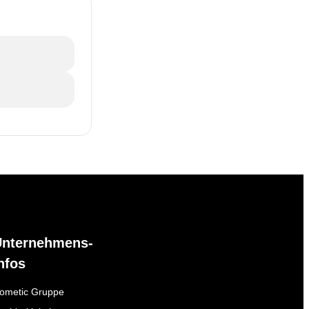
Unternehmens-
nfos
ometic Gruppe