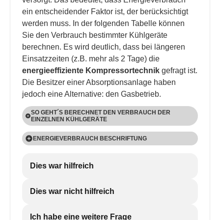
ein entscheidender Faktor ist, der berücksichtigt
werden muss. In der folgenden Tabelle können
Sie den Verbrauch bestimmter Kühlgeräte
berechnen. Es wird deutlich, dass bei längeren
Einsatzzeiten (z.B. mehr als 2 Tage) die
energieeffiziente Kompressortechnik
gefragt ist.
Die Besitzer einer Absorptionsanlage haben
jedoch eine Alternative: den Gasbetrieb.
SO GEHT´S BERECHNET DEN VERBRAUCH DER
EINZELNEN KÜHLGERÄTE
Absorptionstechnik CombiCool ACX 40
ENERGIEVERBRAUCH BESCHRIFTUNG
>
Formel
: Leistungsaufnahme : Spannung
Energieverbrauch Kennzeichnung
>
Beispiel
: 85 Watt: 12 Volt
Dies war hilfreich
Kühlgeräte, die überwiegend mit dem Stromnetz
>
Stromstärke
: 7 Ah / h, 168 Ah / Tag
betrieben werden, unterliegen der Ökodesign-
Dies war nicht hilfreich
Thermoelektrische Technologie CoolFun SC 30
Richtlinie zur Bestimmung der Klasse
>
Formel
: Leistungsaufnahme : Spannung
Energieeffizienz. Ausgenommen sind
>
Beispiel
: 85 Watt: 12 Volt
Ich habe eine weitere Frage
Absorberkühlgeräte, die auch mit Gas betrieben