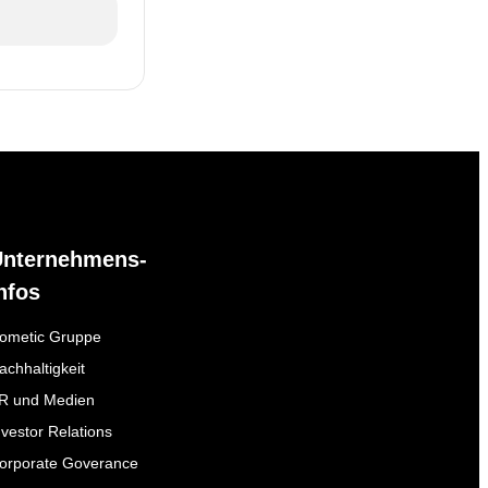
Unternehmens-
nfos
ometic Gruppe
achhaltigkeit
R und Medien
nvestor Relations
orporate Goverance