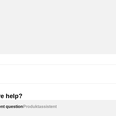
e help?
ent question
Produktassistent