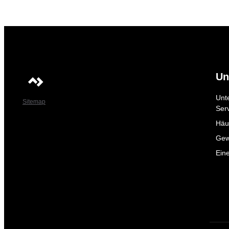
Un
Unt
Sitemap
Ser
Häuf
Gew
Ein