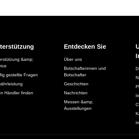
terstützung
Entdecken Sie
I
erstützung &amp;
Über uns
vice
Botschafterinnen und
D
ig gestellte Fragen
Botschafter
N
ährleistung
Geschichten
P
en Händler finden
Nachrichten
I
Messen &amp;
C
Ausstellungen
K
I