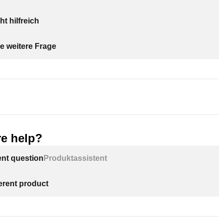
ht hilfreich
e weitere Frage
e help?
ent question
Produktassistent
ferent product