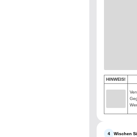
HINWEIS!
Ver
Geg
Wer
4
Wischen Si