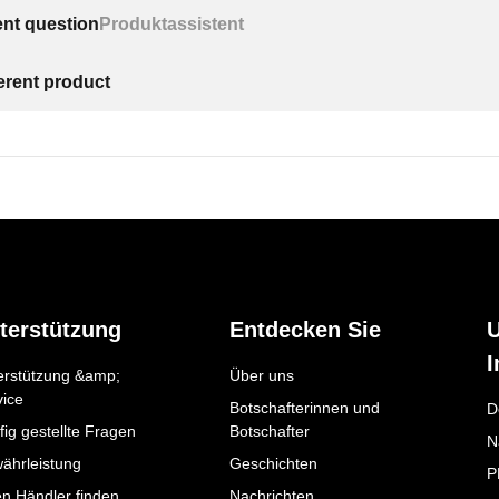
ent question
Produktassistent
ferent product
terstützung
Entdecken Sie
I
erstützung &amp;
Über uns
vice
Botschafterinnen und
D
ig gestellte Fragen
Botschafter
N
ährleistung
Geschichten
P
en Händler finden
Nachrichten