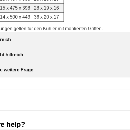
15 x 475 x 398
28 x 19 x 16
14 x 500 x 443
36 x 20 x 17
ngen gelten für den Kühler mit montierten Griffen.
freich
ht hilfreich
e weitere Frage
e help?