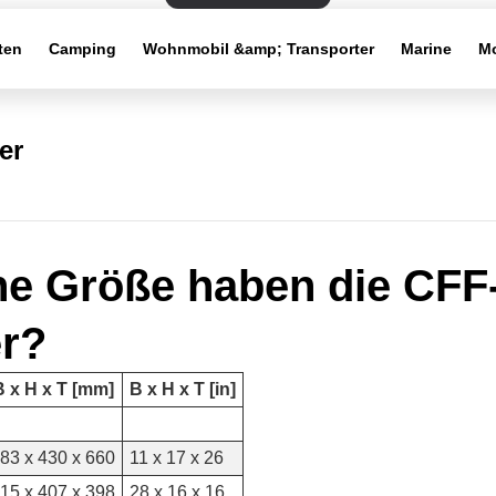
ten
Camping
Wohnmobil &amp; Transporter
Marine
Mo
er
e Größe haben die CFF
r?
B x H x T [mm]
B x H x T [in]
83 x 430 x 660
11 x 17 x 26
15 x 407 x 398
28 x 16 x 16