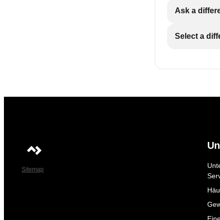
Ask a differ
Select a dif
Un
Unt
Sitemap
Ser
Häuf
Gew
Ein