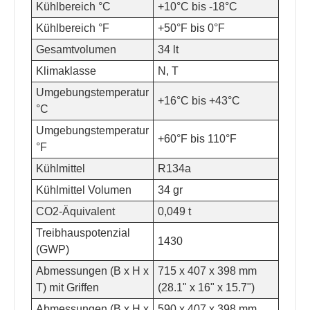
Kühlbereich °C
+10°C bis -18°C
Kühlbereich °F
+50°F bis 0°F
Gesamtvolumen
34 lt
Klimaklasse
N, T
Umgebungstemperatur
+16°C bis +43°C
°C
Umgebungstemperatur
+60°F bis 110°F
°F
Kühlmittel
R134a
Kühlmittel Volumen
34 gr
CO2-Äquivalent
0,049 t
Treibhauspotenzial
1430
(GWP)
Abmessungen (B x H x
715 x 407 x 398 mm
T) mit Griffen
(28.1" x 16" x 15.7")
Abmessungen (B x H x
590 x 407 x 398 mm