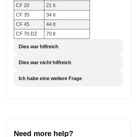
CF 20
21 lt
CF 35
34 lt
CF 45
44 lt
CF 70 DZ
70 lt
Dies war hilfreich
Dies war nicht hilfreich
Ich habe eine weitere Frage
Need more help?