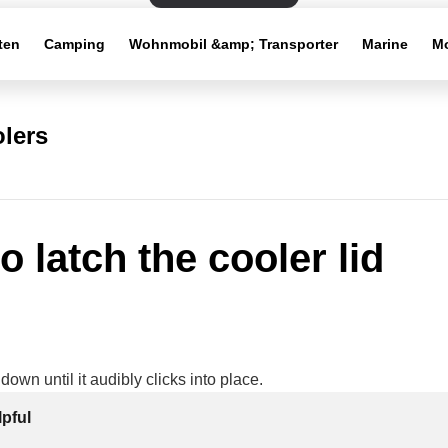
ten
Camping
Wohnmobil &amp; Transporter
Marine
Mo
lers
o latch the cooler lid
down until it audibly clicks into place.
lpful