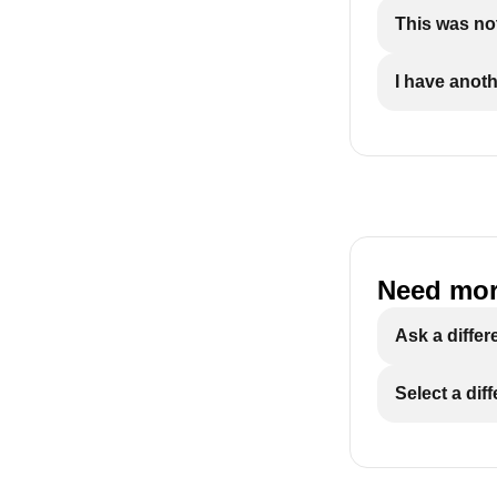
This was not
I have anot
Need mor
Ask a differ
Select a dif