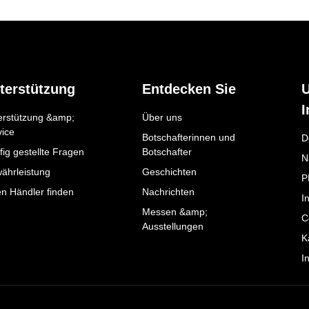
terstützung
Entdecken Sie
I
erstützung &amp;
Über uns
vice
Botschafterinnen und
D
ig gestellte Fragen
Botschafter
N
ährleistung
Geschichten
P
en Händler finden
Nachrichten
I
Messen &amp;
C
Ausstellungen
K
I