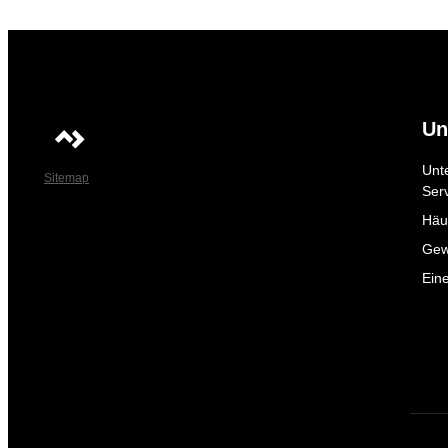
Un
Unt
Sitemap
Ser
Häuf
Gew
Ein