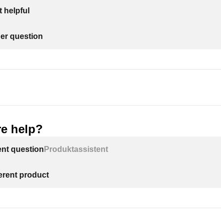
 helpful
her question
e help?
ent question
Produktassistent
ferent product