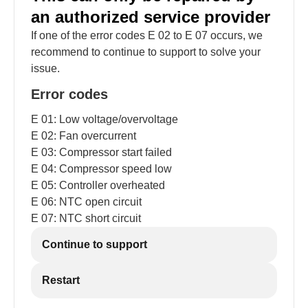
an authorized service provider
If one of the error codes E 02 to E 07 occurs, we
recommend to continue to support to solve your
issue.
Error codes
E 01: Low voltage/overvoltage
E 02: Fan overcurrent
E 03: Compressor start failed
E 04: Compressor speed low
E 05: Controller overheated
E 06: NTC open circuit
E 07: NTC short circuit
Continue to support
Restart