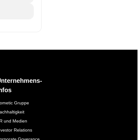
Unternehmens-
nfos
ometic Gruppe
achhaltigkeit
R und Medien
nvestor Relations
orporate Goverance