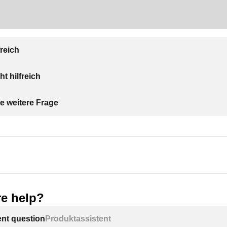
freich
ht hilfreich
e weitere Frage
e help?
ent question
Produktassistent