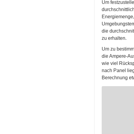
Um festzustelle
durchschnittli
Energiemenge, 
Umgebungstempe
die durchschni
zu erhalten.
Um zu bestimme
die Ampere-Aus
wie viel Rücks
nach Panel lie
Berechnung et