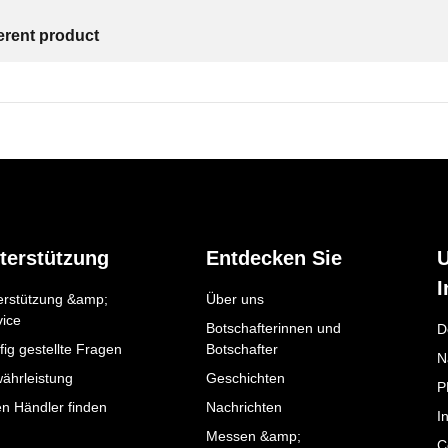
ferent product
terstützung
Entdecken Sie
I
erstützung &amp;
Über uns
vice
Botschafterinnen und
D
ig gestellte Fragen
Botschafter
N
ährleistung
Geschichten
P
en Händler finden
Nachrichten
I
Messen &amp;
C