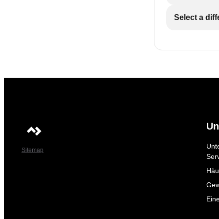
Select a dif
Un
Unt
Sitemap
Ser
Häuf
Gew
Ein