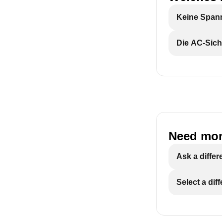
Keine Span
Die AC-Sich
Need mor
Ask a differ
Select a dif