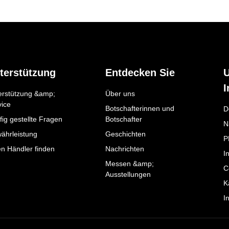
terstützung
Entdecken Sie
I
erstützung &amp;
Über uns
vice
Botschafterinnen und
D
ig gestellte Fragen
Botschafter
N
ährleistung
Geschichten
P
en Händler finden
Nachrichten
I
Messen &amp;
C
Ausstellungen
K
I