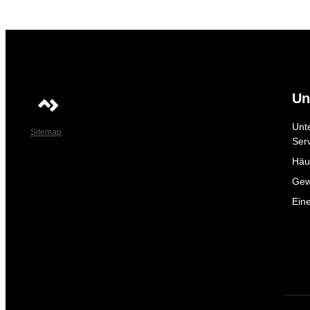
Un
Unt
Sitemap
Ser
Häuf
Gew
Ein