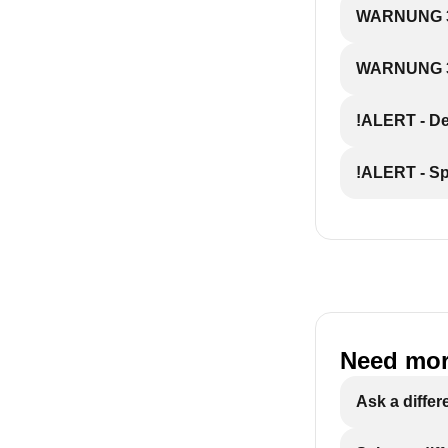
WARNUNG 34
WARNUNG 35
!ALERT - De
!ALERT - S
Need mor
Ask a differ