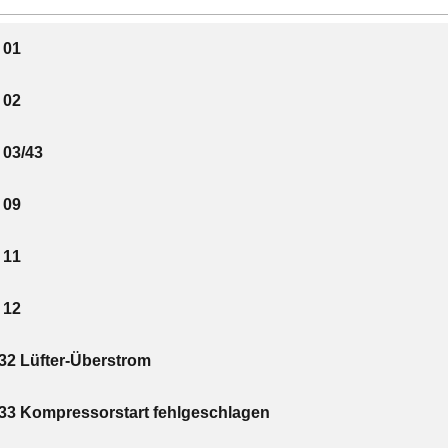
 01
 02
03/43
 09
 11
 12
 Lüfter-Überstrom
 Kompressorstart fehlgeschlagen