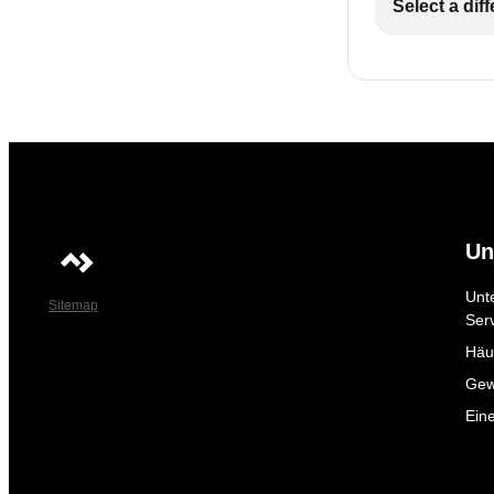
Select a dif
Un
Unt
Sitemap
Ser
Häuf
Gew
Ein