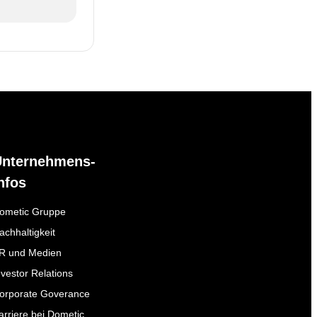
Unternehmens-
nfos
ometic Gruppe
achhaltigkeit
R und Medien
nvestor Relations
orporate Goverance
arriere bei Dometic