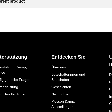
ferent product
terstützung
Entdecken Sie
I
erstützung &amp;
Über uns
vice
Botschafterinnen und
D
ig gestellte Fragen
Botschafter
N
ährleistung
Geschichten
P
en Händler finden
Nachrichten
I
Messen &amp;
C
Ausstellungen
K