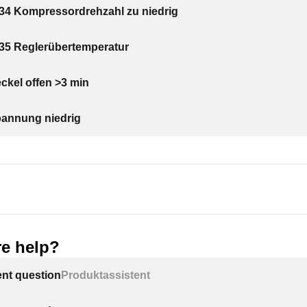
 Kompressordrehzahl zu niedrig
 Reglerübertemperatur
ckel offen >3 min
pannung niedrig
e help?
ent question
Produktassistent