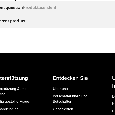
ent question
Produktassistent
ferent product
terstützung
Entdecken Sie
I
erstützung &amp;
Über uns
vice
Botschafterinnen und
D
ig gestellte Fragen
Botschafter
N
ährleistung
Geschichten
P