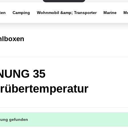
ten
Camping
Wohnmobil &amp; Transporter
Marine
Mo
hlboxen
UNG 35
rübertemperatur
sung gefunden