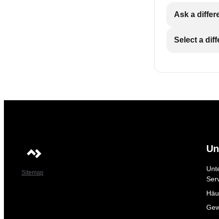
Ask a differ
Select a dif
Un
Unt
Sitemap
Ser
Häuf
Gew