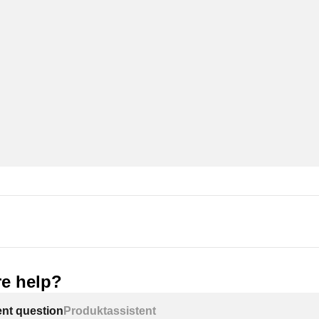
e help?
ent question
Produktassistent