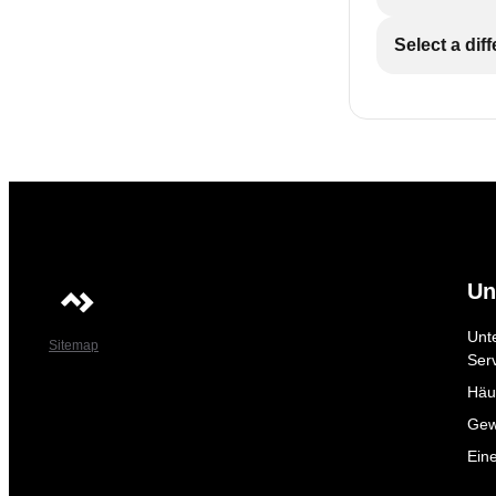
Select a dif
Un
Unt
Sitemap
Ser
Häuf
Gew
Ein