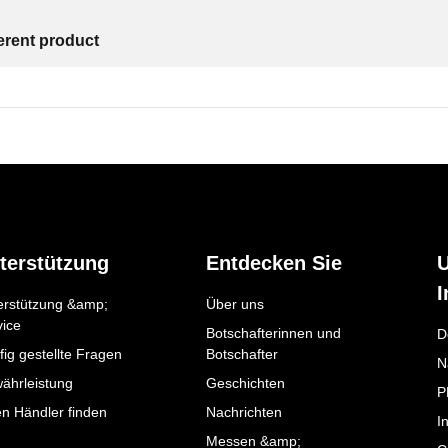
ferent product
terstützung
Entdecken Sie
I
erstützung &amp;
Über uns
vice
Botschafterinnen und
D
ig gestellte Fragen
Botschafter
N
ährleistung
Geschichten
P
en Händler finden
Nachrichten
I
Messen &amp;