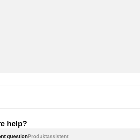
e help?
ent question
Produktassistent