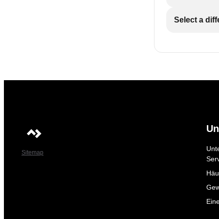
Select a dif
Un
Unt
Sitemap
Ser
Häuf
Gew
Ein