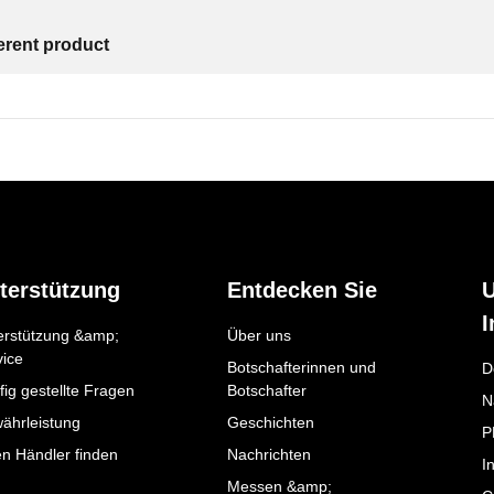
ferent product
terstützung
Entdecken Sie
I
erstützung &amp;
Über uns
vice
Botschafterinnen und
D
ig gestellte Fragen
Botschafter
N
ährleistung
Geschichten
P
en Händler finden
Nachrichten
I
Messen &amp;