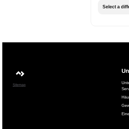
Select a dif
Un
Unt
Sitemap
Ser
Häuf
Gew
Ein