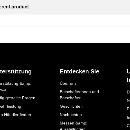
ferent product
terstützung
Entdecken Sie
I
erstützung &amp;
Über uns
vice
Botschafterinnen und
D
ig gestellte Fragen
Botschafter
N
ährleistung
Geschichten
P
en Händler finden
Nachrichten
I
Messen &amp;
C
Ausstellungen