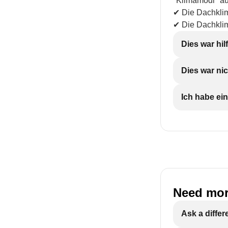
"Klimamodi" au
✔ Die Dachklim
✔ Die Dachkli
Dies war hil
Dies war nic
Ich habe ein
Need mor
Ask a differ