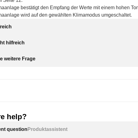
f Seite 12.
aanlage bestätigt den Empfang der Werte mit einem hohen Ton
maanlage wird auf den gewählten Klimamodus umgeschaltet.
freich
ht hilfreich
e weitere Frage
e help?
ent question
Produktassistent