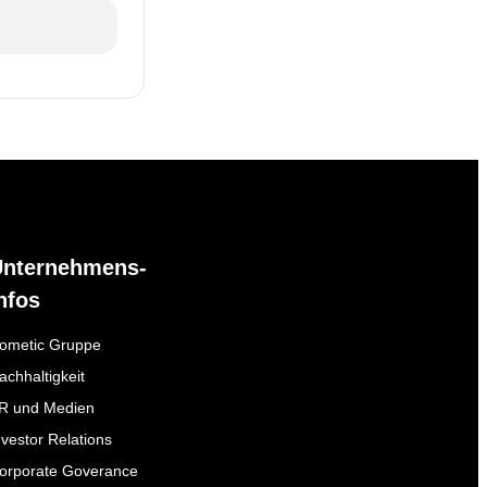
Unternehmens-
nfos
ometic Gruppe
achhaltigkeit
R und Medien
nvestor Relations
orporate Goverance