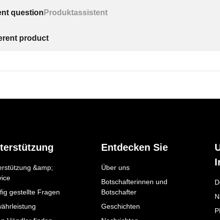
ent question
Produktassistent
ferent product
terstützung
Entdecken Sie
I
erstützung &amp;
Über uns
vice
Botschafterinnen und
D
ig gestellte Fragen
Botschafter
N
ährleistung
Geschichten
P