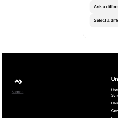
Ask a differ
Select a dif
Un
Unt
Sitemap
Ser
Häuf
Gew