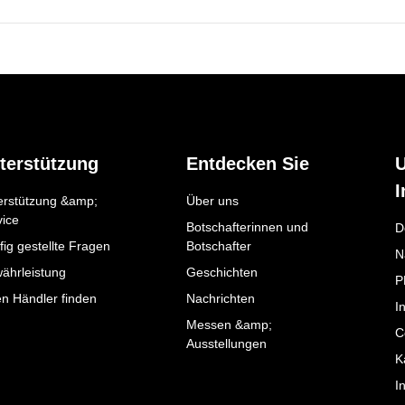
terstützung
Entdecken Sie
I
erstützung &amp;
Über uns
vice
Botschafterinnen und
D
ig gestellte Fragen
Botschafter
N
ährleistung
Geschichten
P
en Händler finden
Nachrichten
I
Messen &amp;
C
Ausstellungen
K
I