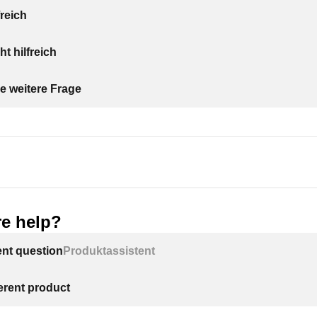
freich
ht hilfreich
e weitere Frage
e help?
ent question
Produktassistent
ferent product