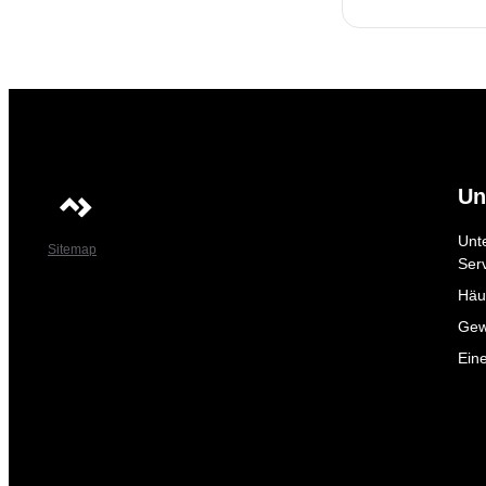
Un
Unt
Sitemap
Ser
Häuf
Gew
Ein