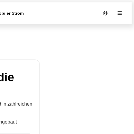
biler Strom
die
d in zahlreichen
ingebaut