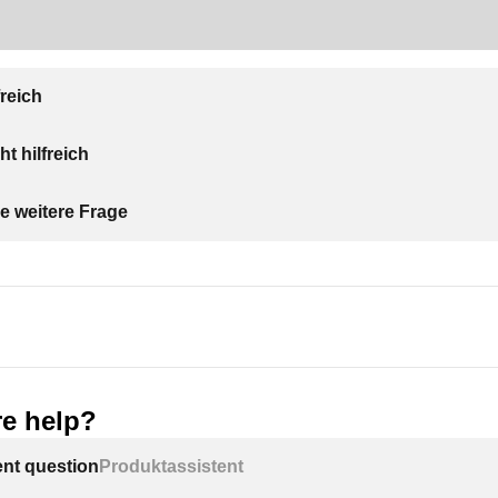
freich
ht hilfreich
e weitere Frage
e help?
ent question
Produktassistent