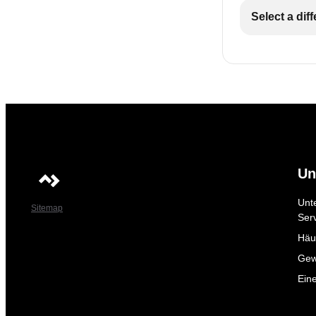
Select a dif
Un
Unt
Sitemap
Ser
Häuf
Gew
Ein