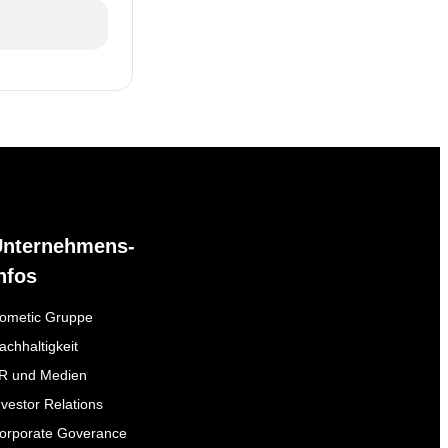
Unternehmens-
nfos
ometic Gruppe
achhaltigkeit
R und Medien
nvestor Relations
orporate Goverance