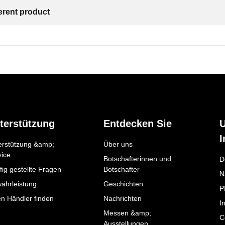
ferent product
terstützung
Entdecken Sie
I
erstützung &amp;
Über uns
vice
Botschafterinnen und
D
ig gestellte Fragen
Botschafter
N
ährleistung
Geschichten
P
en Händler finden
Nachrichten
I
Messen &amp;
C
Ausstellungen