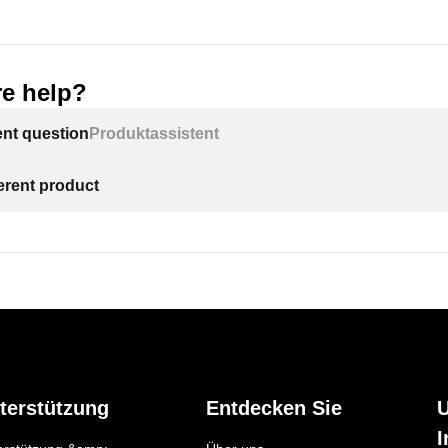
e help?
ent question
Produktassistent
ferent product
terstützung
Entdecken Sie
I