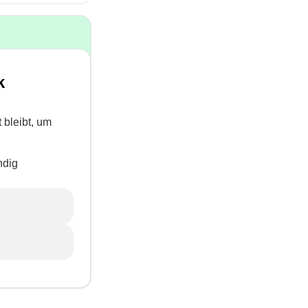
k
 bleibt, um
ndig