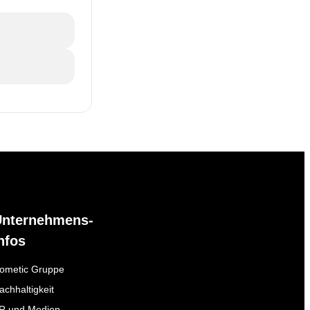
Unternehmens-
nfos
ometic Gruppe
achhaltigkeit
R und Medien