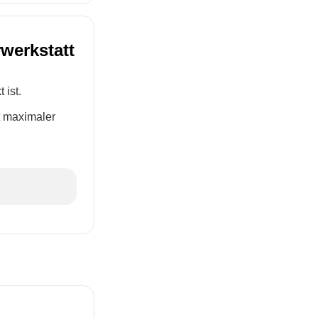
rwerkstatt
 ist.
t maximaler