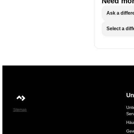
Need mor
Ask a differ
Select a dif
Un
Unt
Sitemap
Ser
Häuf
Gew