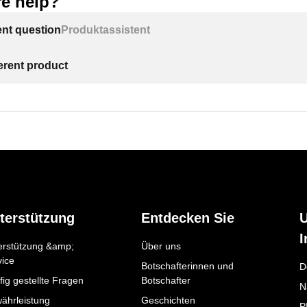
e help?
ent question
Produktassistent
ferent product
terstützung
Entdecken Sie
I
erstützung &amp;
Über uns
vice
Botschafterinnen und
D
ig gestellte Fragen
Botschafter
N
ährleistung
Geschichten
P