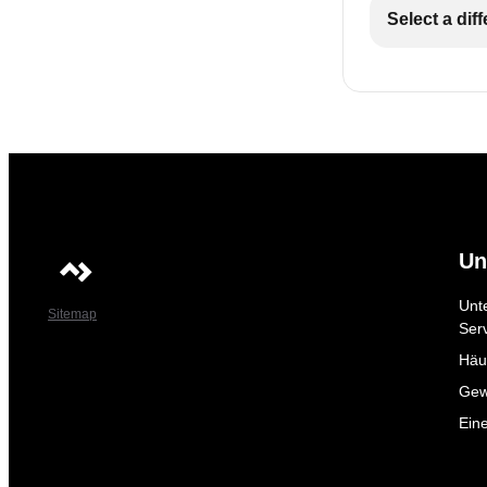
Select a dif
Un
Unt
Sitemap
Ser
Häuf
Gew
Ein