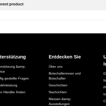
ferent product
terstützung
Entdecken Sie
I
erstützung &amp;
Über uns
vice
Botschafterinnen und
D
ig gestellte Fragen
Botschafter
N
ährleistung
Geschichten
P
en Händler finden
Nachrichten
I
Messen &amp;
C
Ausstellungen