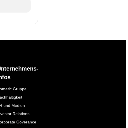
Unternehmens-
nfos
ometic Gruppe
achhaltigkeit
R und Medien
nvestor Relations
orporate Goverance