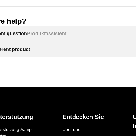
e help?
ent question
Produktassistent
ferent product
terstützung
Entdecken Sie
I
erstützung &amp;
Über uns
vice