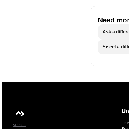
Need mor
Ask a differ
Select a dif
Un
Unt
Sitemap
Ser