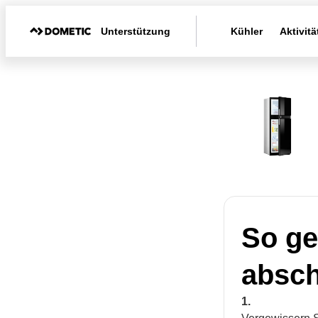
Unterstützung
Kühler
Aktivitä
So ge
absch
1.