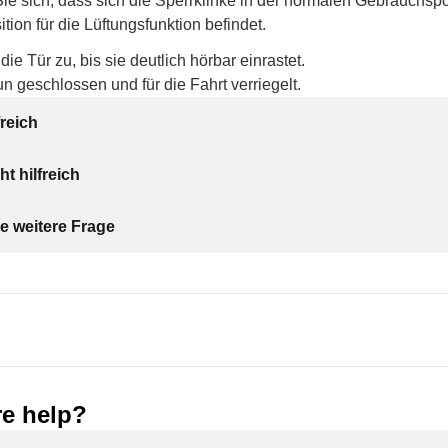
ie sich, dass sich die Sperrklinke in der normalen Gebrauchspo
ition für die Lüftungsfunktion befindet.
ie Tür zu, bis sie deutlich hörbar einrastet.
un geschlossen und für die Fahrt verriegelt.
freich
ht hilfreich
e weitere Frage
e help?