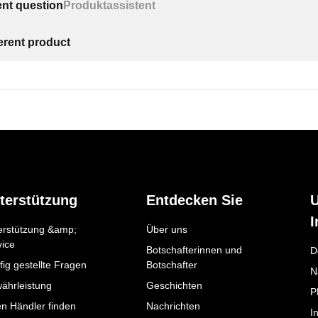
ent question
Produktassistent
ferent product
terstützung
Entdecken Sie
I
erstützung &amp;
Über uns
vice
Botschafterinnen und
D
ig gestellte Fragen
Botschafter
N
ährleistung
Geschichten
P
en Händler finden
Nachrichten
I