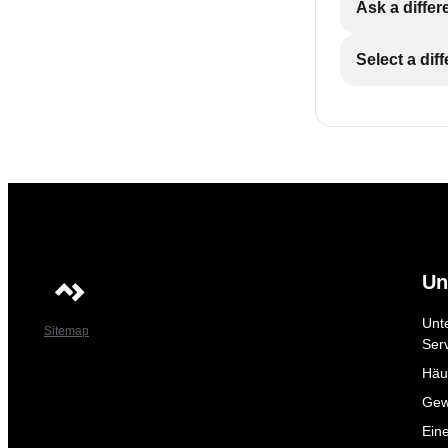
Ask a differ
Select a dif
Un
Unt
Sitemap
Ser
Häuf
Gew
Ein