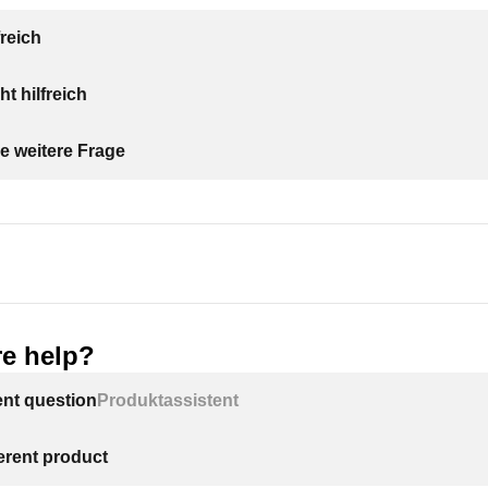
freich
 wieder einbauen
ht hilfreich
g der Flasche Einlegeboden
e weitere Frage
e help?
ent question
Produktassistent
ferent product