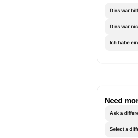
Dies war hil
Einlegeböden
SHOW MORE
Dies war nic
Positionierun
Ich habe ein
SHOW MORE
Need mor
Ask a differ
Select a dif