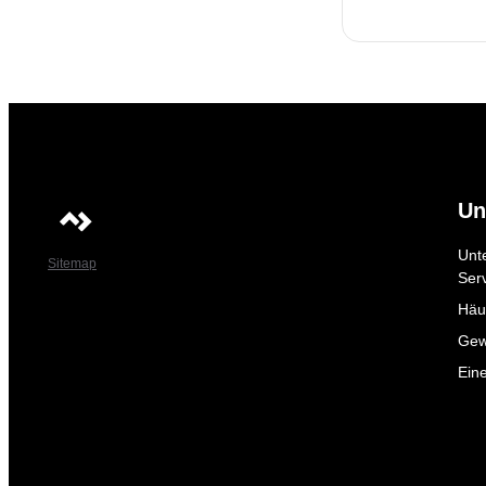
Un
Unt
Sitemap
Ser
Häuf
Gew
Ein