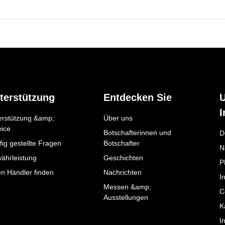
terstützung
Entdecken Sie
I
erstützung &amp;
Über uns
vice
Botschafterinnen und
D
ig gestellte Fragen
Botschafter
N
ährleistung
Geschichten
P
en Händler finden
Nachrichten
I
Messen &amp;
C
Ausstellungen
K
I