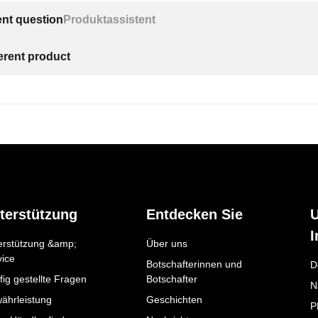
ent question
Produktassistent
ferent product
terstützung
Entdecken Sie
I
erstützung &amp;
Über uns
vice
Botschafterinnen und
D
ig gestellte Fragen
Botschafter
N
ährleistung
Geschichten
P