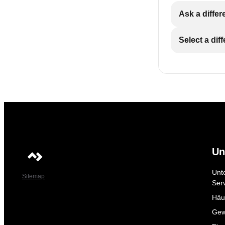
Ask a differ
Select a dif
Un
Unt
Sitemap
Ser
Häuf
Gew