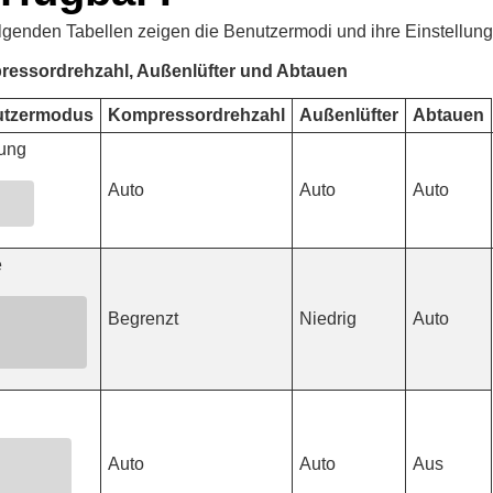
lgenden Tabellen zeigen die Benutzermodi und ihre Einstellung
essordrehzahl, Außenlüfter und Abtauen
utzermodus
Kompressordrehzahl
Außenlüfter
Abtauen
tung
Auto
Auto
Auto
e
Begrenzt
Niedrig
Auto
Auto
Auto
Aus