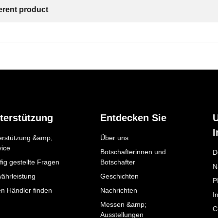
ferent product
terstützung
Entdecken Sie
I
erstützung &amp;
Über uns
vice
Botschafterinnen und
D
ig gestellte Fragen
Botschafter
N
ährleistung
Geschichten
P
en Händler finden
Nachrichten
I
Messen &amp;
C
Ausstellungen