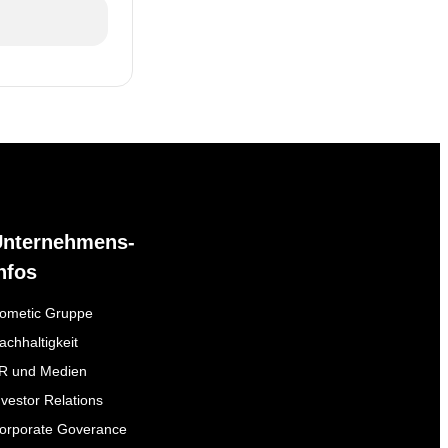
Unternehmens-
nfos
ometic Gruppe
achhaltigkeit
R und Medien
nvestor Relations
orporate Goverance