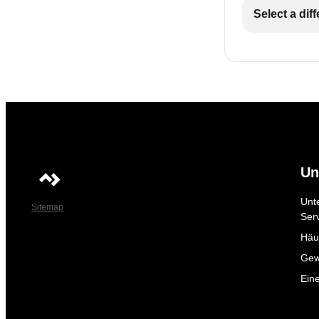
Select a dif
Un
Unt
Sitemap
Ser
Häuf
Gew
Ein