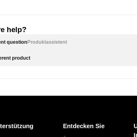
e help?
ent question
Produktassistent
ferent product
terstützung
Entdecken Sie
I