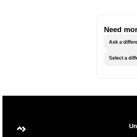
Need mor
Ask a differ
Select a dif
Un