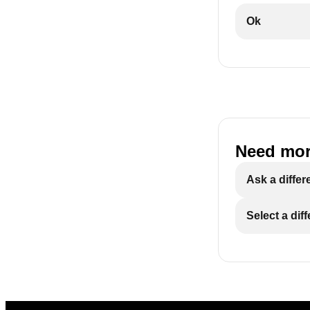
Ok
Need mor
Ask a differ
Select a dif