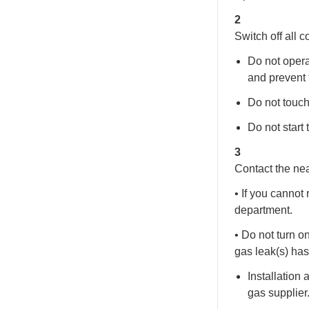
2
Switch off all 
Do not opera
and prevent 
Do not touch
Do not start 
3
Contact the nea
• If you cannot 
department.
• Do not turn o
gas leak(s) has
Installation
gas supplier