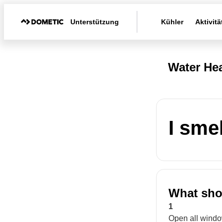
Unterstützung
Kühler
Aktivitä
Water Hea
I sme
What shou
1
Open all windo