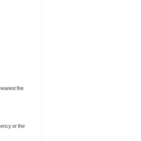
nearest fire
gency or the