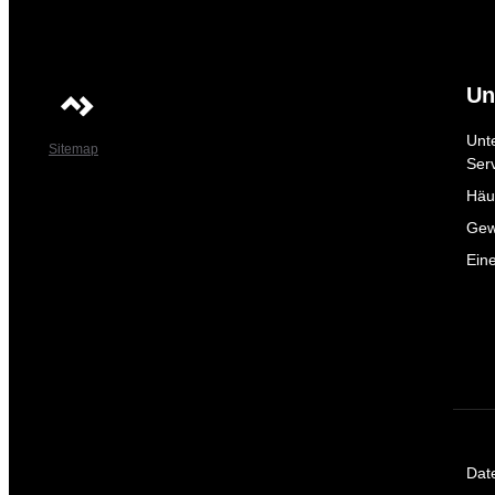
Un
Unt
Sitemap
Ser
Häuf
Gew
Ein
Dat