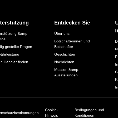
terstützung
Entdecken Sie
I
erstützung &amp;
Über uns
vice
Botschafterinnen und
D
ig gestellte Fragen
Botschafter
N
ährleistung
Geschichten
P
en Händler finden
Nachrichten
I
Messen &amp;
C
Ausstellungen
K
I
Cookie-
Bedingungen und
enschutzbestimmungen
Hinweis
Konditionen