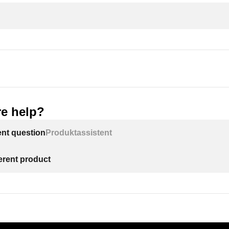
e help?
ent question
Produktassistent
ferent product