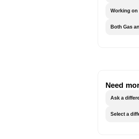
Working on 
Both Gas an
Need mor
Ask a differ
Select a dif