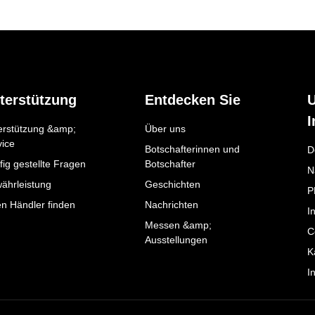
terstützung
Entdecken Sie
I
erstützung &amp;
Über uns
vice
Botschafterinnen und
D
ig gestellte Fragen
Botschafter
N
ährleistung
Geschichten
P
en Händler finden
Nachrichten
I
Messen &amp;
C
Ausstellungen
K
I