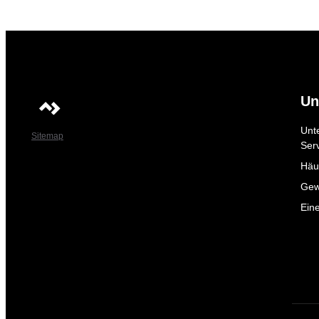
Un
Unt
Sitemap
Ser
Häuf
Gew
Ein