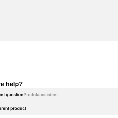
e help?
ent question
Produktassistent
ferent product