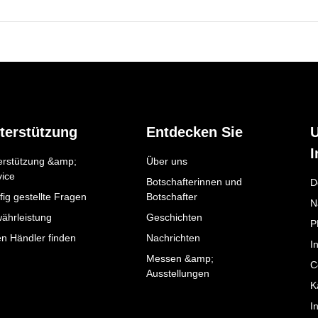
terstützung
Entdecken Sie
I
erstützung &amp;
Über uns
vice
Botschafterinnen und
D
ig gestellte Fragen
Botschafter
N
ährleistung
Geschichten
P
en Händler finden
Nachrichten
I
Messen &amp;
C
Ausstellungen
K
I