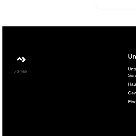
Un
Unt
Sitemap
Ser
Häuf
Gew
Ein