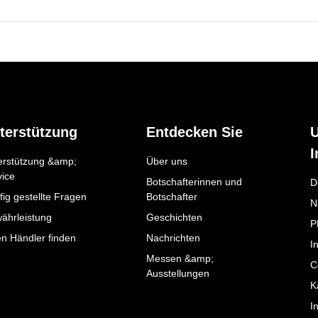
terstützung
Entdecken Sie
I
erstützung &amp;
Über uns
vice
Botschafterinnen und
D
ig gestellte Fragen
Botschafter
N
ährleistung
Geschichten
P
en Händler finden
Nachrichten
I
Messen &amp;
C
Ausstellungen
K
I