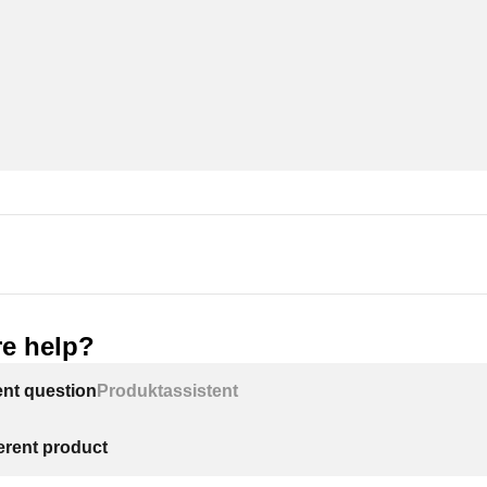
e help?
ent question
Produktassistent
ferent product