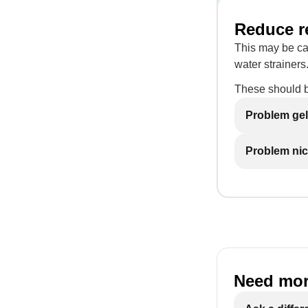
Reduce re
This may be cau
water strainers
These should b
Problem gel
Problem nic
Need mor