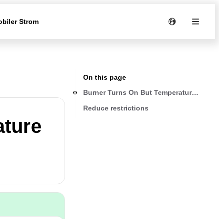
biler Strom
On this page
Burner Turns On But Temperature Fluctua
Reduce restrictions
ature