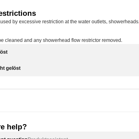
strictions
sed by excessive restriction at the water outlets, showerheads,
.
e cleaned and any showerhead flow restrictor removed.
öst
ht gelöst
e help?