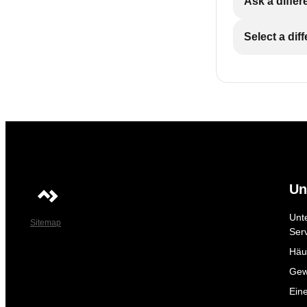
Ask a differ
Select a dif
Un
Unt
Sitemap
Ser
Häuf
Gew
Ein