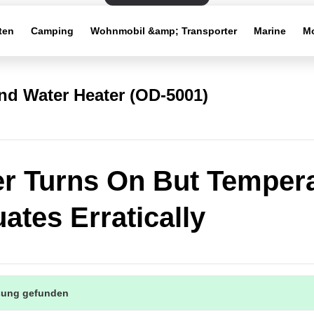
ten
Camping
Wohnmobil &amp; Transporter
Marine
Mo
d Water Heater (OD-5001)
r Turns On But Temper
uates Erratically
sung gefunden