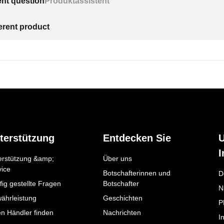
ent question
Produktassistent
ferent product
terstützung
Entdecken Sie
I
erstützung &amp;
Über uns
vice
Botschafterinnen und
D
ig gestellte Fragen
Botschafter
N
ährleistung
Geschichten
P
en Händler finden
Nachrichten
I