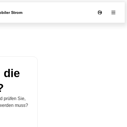
biler Strom
 die
?
 prüfen Sie,
 werden muss?