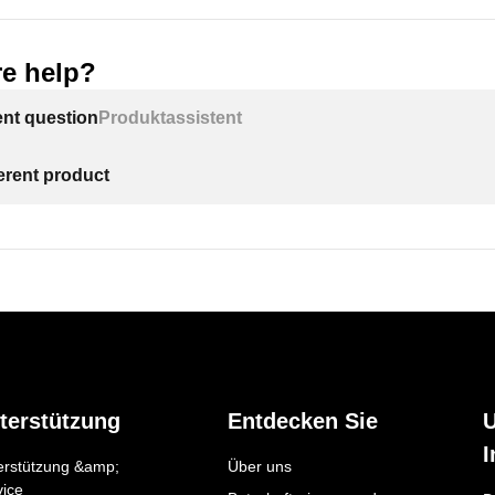
e help?
ent question
Produktassistent
ferent product
terstützung
Entdecken Sie
I
erstützung &amp;
Über uns
vice