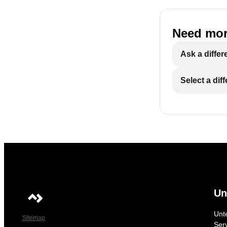
Need mor
Ask a differ
Select a dif
Un
Unt
Sitemap
Ser