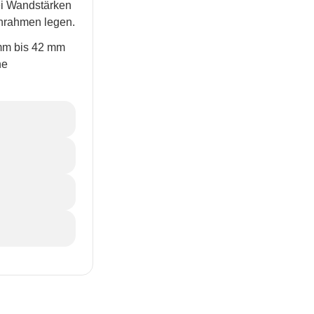
ei Wandstärken
nrahmen legen.
 mm bis 42 mm
he