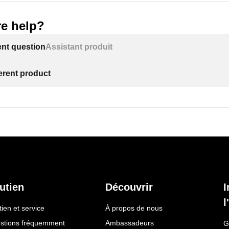
e help?
ent question
Assistant produit
ferent product
utien
Découvrir
I
l
ien et service
À propos de nous
stions fréquemment
Ambassadeurs
G