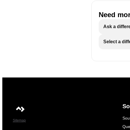
Need mor
Ask a differ
Select a dif
So
Sout
Sitemap
Que