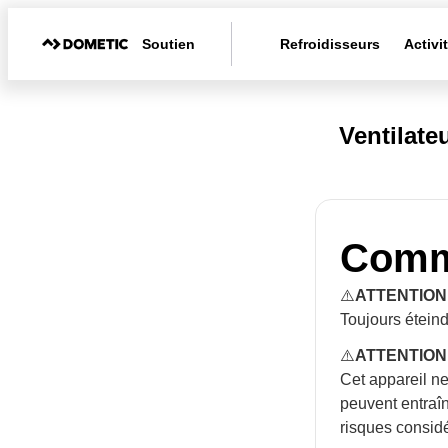
Soutien
Refroidisseurs
Activi
Ventilate
Comme
⚠️
ATTENTION !
Toujours éteind
⚠️
ATTENTION !
Cet appareil ne
peuvent entraî
risques consid