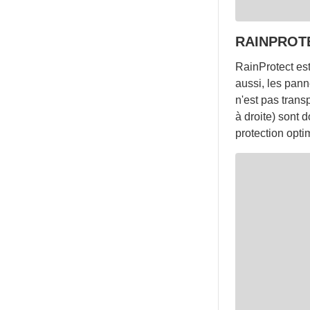
RAINPROT
RainProtect est
aussi, les pann
n'est pas trans
à droite) sont 
protection opti