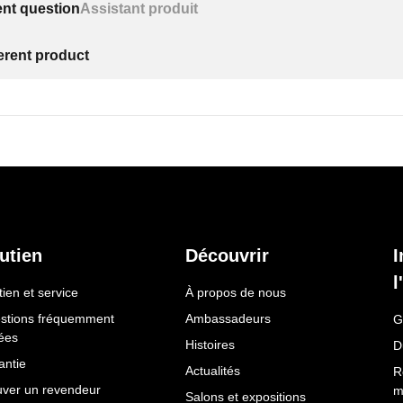
ent question
Assistant produit
ferent product
utien
Découvrir
I
l
ien et service
À propos de nous
stions fréquemment
Ambassadeurs
G
ées
Histoires
D
antie
Actualités
R
uver un revendeur
m
Salons et expositions