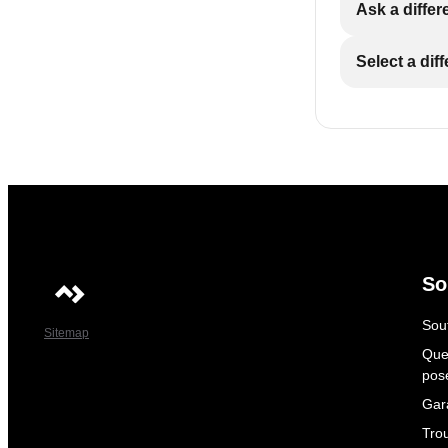
Ask a differ
Select a dif
So
Sout
Sitemap
Que
pos
Gar
Tro