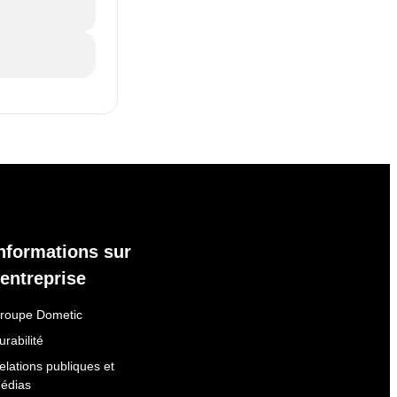
nformations sur
'entreprise
roupe Dometic
urabilité
elations publiques et
édias