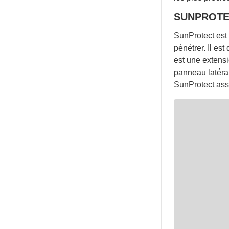
SUNPROTE
SunProtect est 
pénétrer. Il es
est une extensi
panneau latéral
SunProtect asso