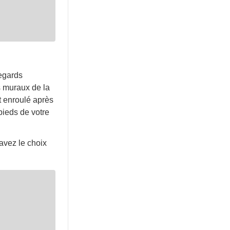
regards
rs muraux de la
t enroulé après
pieds de votre
avez le choix