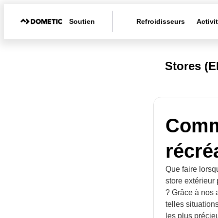
Soutien
Refroidisseurs
Activi
Stores (
Comme
récréa
Que faire lorsqu
store extérieur
? Grâce à nos 
telles situatio
les plus précie