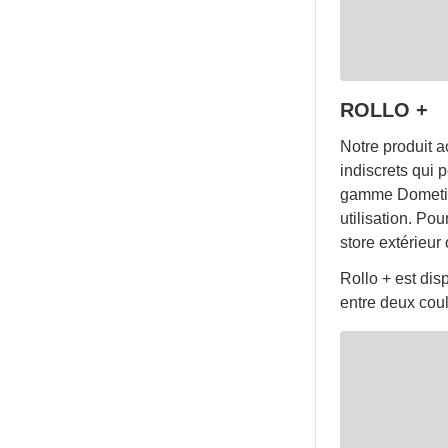
ROLLO +
Notre produit a
indiscrets qui p
gamme Dometic. 
utilisation. Po
store extérieur 
Rollo + est dis
entre deux coul