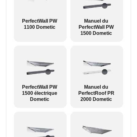
Sur tous les produits PW et PR, à l'exception du
PW 1100, un moteur peut être inclus, de sorte que
l'aspect final est légèrement différent :
PerfectWall PW
Manuel du
1100 Dometic
PerfectWall PW
1500 Dometic
A gauche : PW1100 --- A droite : Autres stores
Revo zip est un store extérieur avec housse sans
bras.
PerfectWall PW
Manuel du
1500 électrique
PerfectRoof PR
Dometic
2000 Dometic