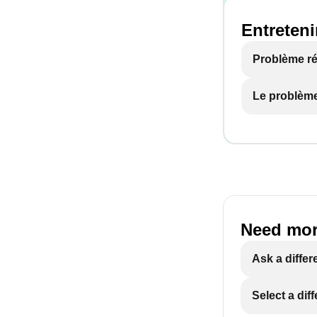
Entreteni
Problème r
Le problème
Need mor
Ask a differ
Select a dif