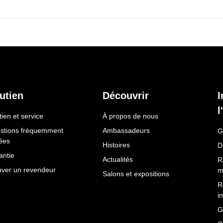
utien
Découvrir
I
l
ien et service
À propos de nous
stions fréquemment
Ambassadeurs
G
ées
Histoires
D
antie
Actualités
R
uver un revendeur
m
Salons et expositions
R
i
G