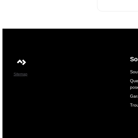
So
Sout
Sitemap
Que
pos
Gar
Tro