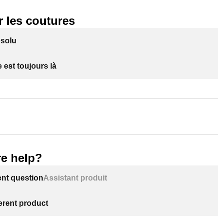
r les coutures
ésolu
 est toujours là
e help?
ent question
Assistant produit
ferent product