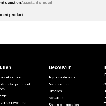
ent question
Assistant produit
ferent product
utien
Découvrir
I
l
ien et service
À propos de nous
stions fréquemment
Ambassadeurs
G
ées
Histoires
D
antie
Actualités
R
uver un revendeur
m
Salons et expositions