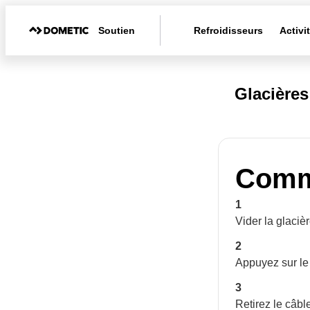
Soutien
Refroidisseurs
Activi
Glacière
Comme
1
Vider la glacièr
2
Appuyez sur le
3
Retirez le câbl