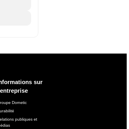
nformations sur
'entreprise
roupe Dometic
urabilité
elations publiques et
édias