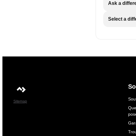
Ask a differ
Select a dif
So
Sout
Sitemap
Que
pos
Gar
Tro