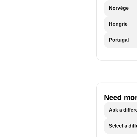
Norvège
Hongrie
Portugal
Need mor
Ask a differ
Select a dif