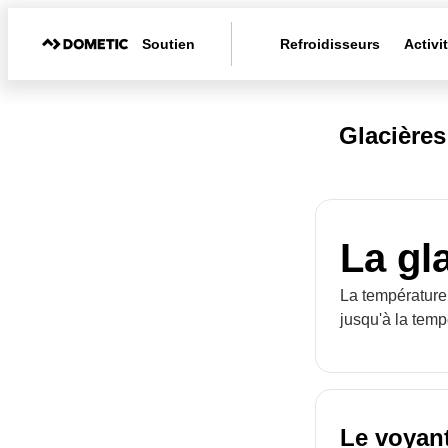
Soutien
Refroidisseurs
Activi
Glacière
La gl
La température 
jusqu'à la temp
Le voyant