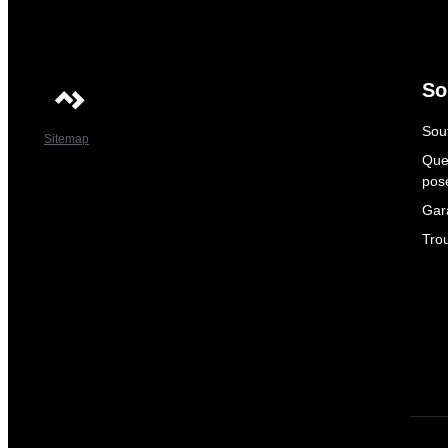
So
Sout
Sitemap
Que
pos
Gar
Tro