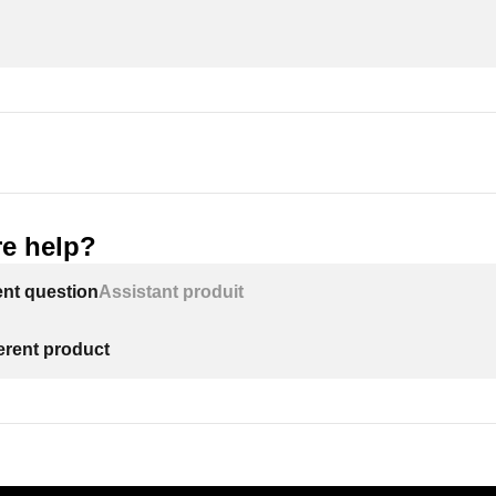
e help?
ent question
Assistant produit
ferent product