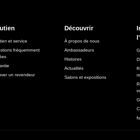
utien
Découvrir
I
l
ien et service
À propos de nous
stions fréquemment
Ambassadeurs
G
ées
Histoires
D
antie
Actualités
R
uver un revendeur
m
Salons et expositions
R
i
G
C
f