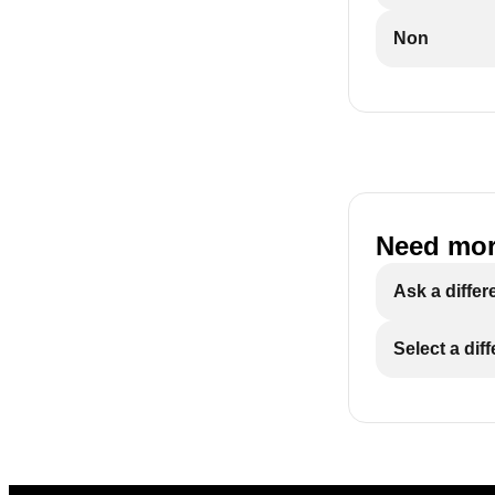
Non
Need mor
Ask a differ
Select a dif