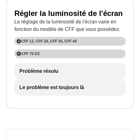
Régler la luminosité de l'écran
Le réglage de la luminosité de l'écran varie en
fonction du modèle de CFF que vous possédez.
CFF 12, CFF 20, CFF 35, CFF 45
1
CFF 70 DZ
Appuyez quatre fois sur la touche "SET".
1
Problème résolu
Appuyez cinq fois sur la touche "SET".
Le problème est toujours là
2
2
Utilisez les boutons 'UP +' et 'DOWN -' pour
Utilisez les boutons 'UP +' et 'DOWN -' pour
choisir la luminosité de l'écran :
choisir la luminosité de l'écran :