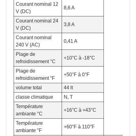
Courant nominal 12
8,6 A
V (DC)
Courant nominal 24
3,8 A
V (DC)
Courant nominal
0,41 A
240 V (AC)
Plage de
+10°C à -18°C
refroidissement °C
Plage de
+50°F à 0°F
refroidissement °F
volume total
44 lt
classe climatique
N, T
Température
+16°C à +43°C
ambiante °C
Température
+60°F à 110°F
ambiante °F