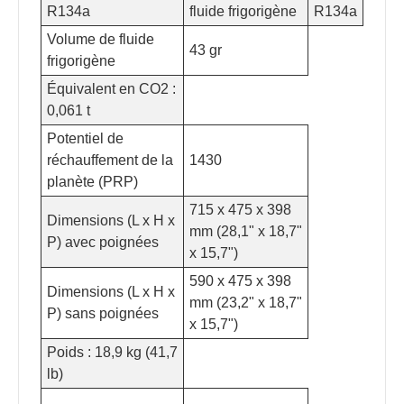
R134a
fluide frigorigène
R134a
Volume de fluide
43 gr
frigorigène
Équivalent en CO2 :
0,061 t
Potentiel de
réchauffement de la
1430
planète (PRP)
715 x 475 x 398
Dimensions (L x H x
mm (28,1" x 18,7"
P) avec poignées
x 15,7")
590 x 475 x 398
Dimensions (L x H x
mm (23,2" x 18,7"
P) sans poignées
x 15,7")
Poids : 18,9 kg (41,7
lb)