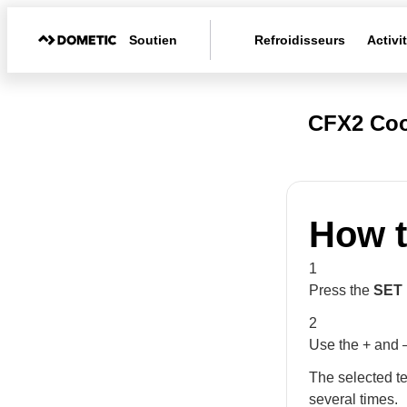
Soutien
Refroidisseurs
Activi
CFX2 Coo
How t
1
Press the
SET
2
Use the + and –
The selected t
several times.