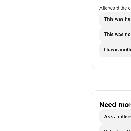
Afterward the c
This was he
This was not
I have anot
Need mor
Ask a differ