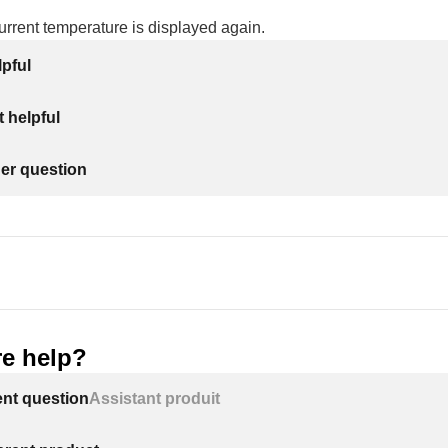
urrent temperature is displayed again.
lpful
 helpful
her question
e help?
ent question
Assistant produit