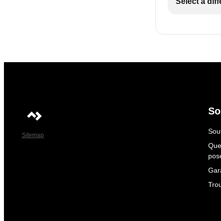
Select a dif
So
Sout
Sitemap
Que
pos
Gar
Tro