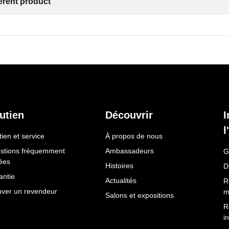
ferent product
utien
Découvrir
I
l
ien et service
À propos de nous
stions fréquemment
Ambassadeurs
G
ées
Histoires
D
antie
Actualités
R
uver un revendeur
m
Salons et expositions
R
i